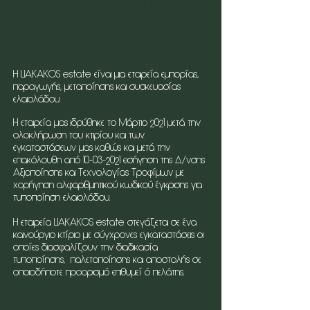
συσκευασίες της επιλογής
σας.
Η LIAKAKOS estate είναι μια εταιρεία εμπορίας,
παραγωγής, μεταποίησης και συσκευασίας
ελαιολάδου.
Η εταιρεία μας ιδρύθηκε το Μάρτιο 2021 μετά την
ολοκλήρωση του κτιρίου και των
εγκαταστάσεων μας καθώς και μετά την
επακόλουθη από
10-03-2021
εισήγηση της Δ/νσης
Αξιοποίησης και Τεχνολογίας Τροφίμων με
χορήγηση αλφαριθμητικού κωδικού έγκρισης για
τυποποίηση ελαιολάδου.
Η εταιρεία LIAKAKOS estate στεγάζεται σε ένα
καινούργιο κτίριο με σύγχρονες εγκαταστάσεις οι
οποίες διασφαλίζουν την διαδικασία
τυποποίησης, παλετοποίησης και αποστολής σε
οποιοδήποτε προορισμό επιθυμεί ό πελάτης.