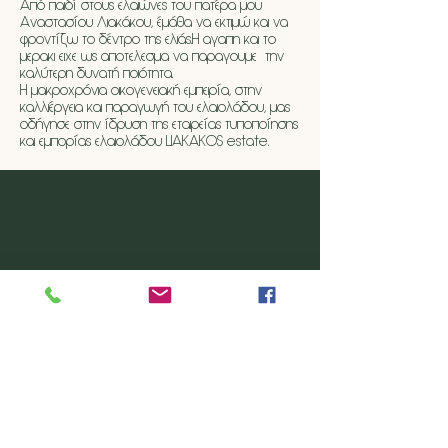
Από παιδί στους ελαιώνες του πατέρα μου
Αναστασίου Λιακάκου, έμάθα να εκτιμώ και να
φροντίζω το δέντρο της ελιάς.Η αγαπη και το
μερακι ειχε ως αποτελεσμα να παραγουμε την
καλύτερη δυνατή ποιότητα.
Η μακροχρόνια οικογενειακή εμπειρία, στην
καλλιέργεια και παραγωγή του ελαιολάδου, μας
οδήγησε στην ίδρυση της εταιρείας τυποποίησης
και εμπορίας ελαιολάδου LIAKAKOS estate. ​