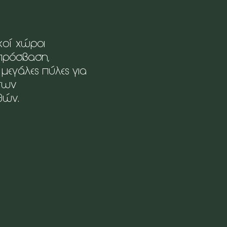
ικοί χώροι
πρόσβαση,
 μεγάλες πύλες για
των
θών.