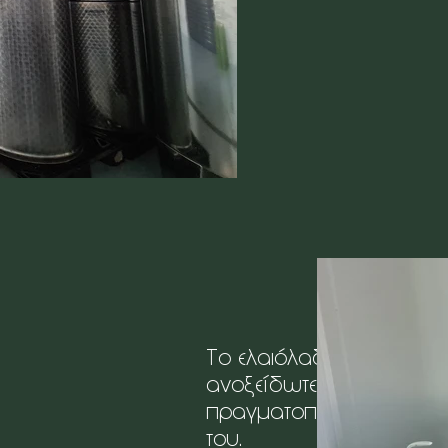
Übe
Το ελαιόλαδο συγκεντρών
ανοξείδωτες δεξαμενές μ
πραγματοποιηθεί η τυπο
του.