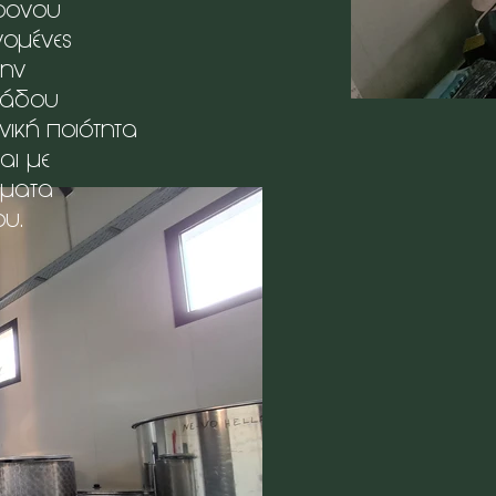
χρονου
νομένες
την
λάδου
νική ποιότητα
αι με
ήματα
υ.