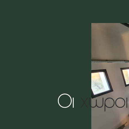
Οι
χώροι