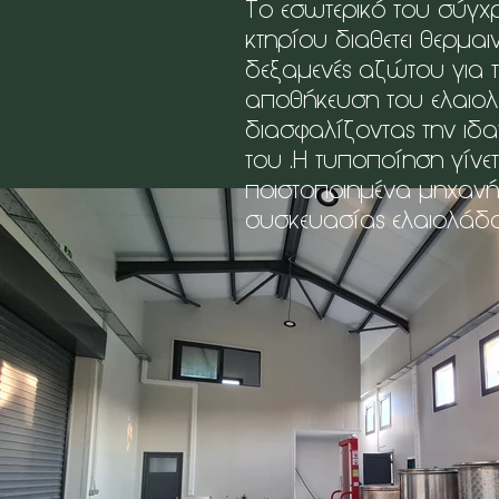
Το εσωτερικό του σύγ
κτηρίου διαθετει θερμαι
δεξαμενές αζώτου για 
αποθήκευση του ελαιο
διασφαλίζοντας την ιδα
του .Η τυποποίηση γίνετ
ποιστοποιημένα μηχαν
συσκευασίας ελαιολάδο