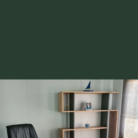
rschrift 3
εται και αποθηκεύεται σε
έχρις ότου
ποίηση και συσκευασία