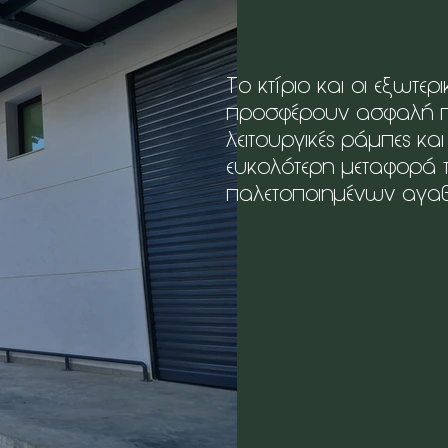
Το κτίριο και οι εξωτερ
προσφέρουν ασφαλή 
λειτουργικές ράμπες και
ευκολότερη μεταφορά 
παλετοποιημένων αγα