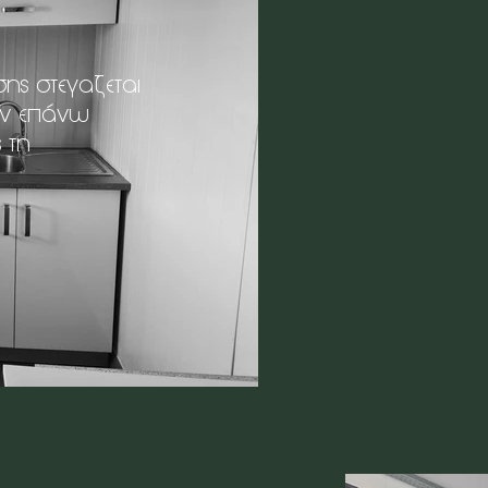
σης στεγαζεται
ον επάνω
 τη