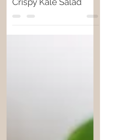
fovitsiara
16 Μαρ 2021
διαβάστηκε 1 λεπτά
Crispy Kale Salad